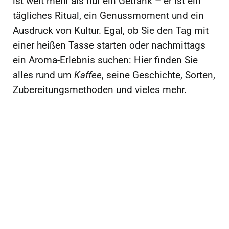
ist weit mehr als nur ein Getränk – er ist ein
Fakten und
tägliches Ritual, ein Genussmoment und ein
Kaffeemasc
French
Ausdruck von Kultur. Egal, ob Sie den Tag mit
einer heißen Tasse starten oder nachmittags
ein Aroma-Erlebnis suchen: Hier finden Sie
Tipps für
hine: Der
Press
alles rund um
Kaffee
, seine Geschichte, Sorten,
Zubereitungsmethoden und vieles mehr.
dich
komplette
reinigen:
Wer hat den
Ratgeber
Komplette
Wusstest du, dass in
Kaffee
Deutschland pro Sekunde
2315 Tassen konsumiert
2026
Anleitung
erfunden –
werden? Diese ...