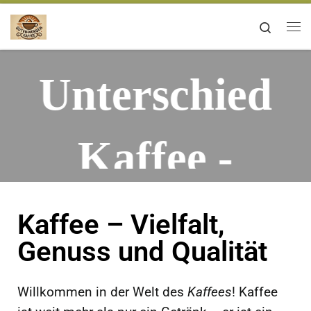
Zum Inhalt springen
Search
Unterschied
Kaffee -
Espresso
Entkalker
Kaffee – Vielfalt,
Genuss und Qualität
2026:
für
Willkommen in der Welt des
Kaffees
! Kaffee