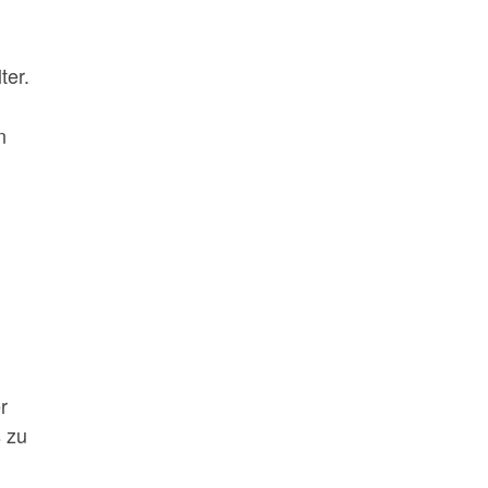
ter.
n
r
 zu