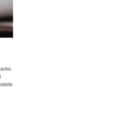
acks.
l
odelle