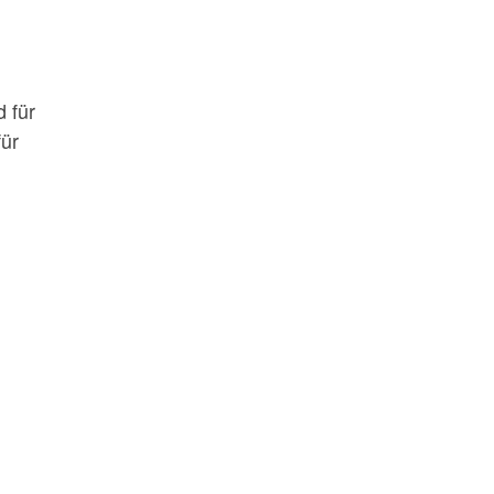
 für
ür