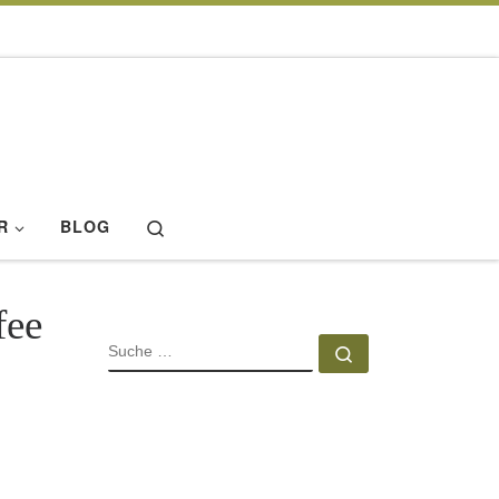
Search
R
BLOG
fee
SUCHE
Suche …