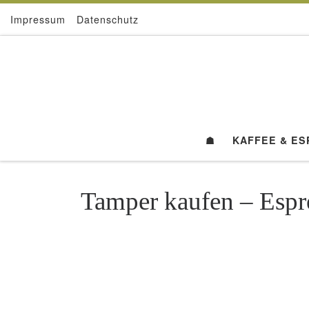
Impressum
Datenschutz
Zum Inhalt springen
☗
KAFFEE & E
Tamper kaufen – Espre