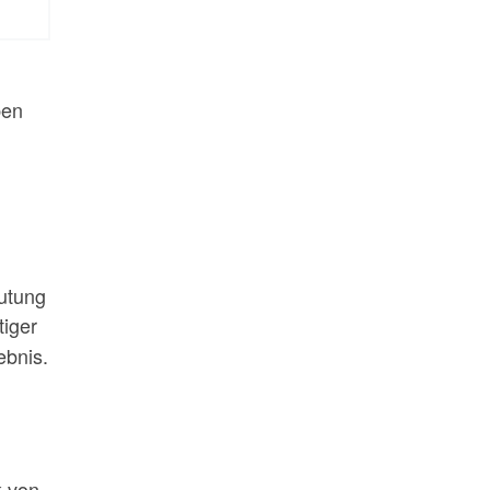
ben
eutung
tiger
ebnis.
k von