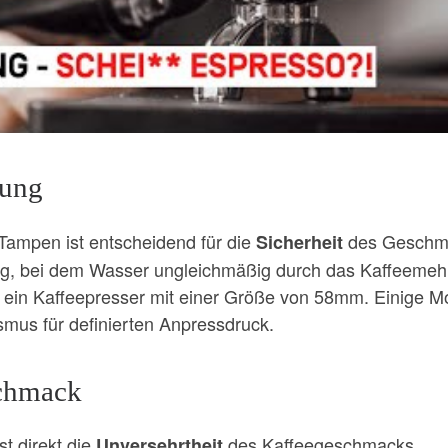
lung
Tampen ist entscheidend für die
des Geschm
Sicherheit
ng, bei dem Wasser ungleichmäßig durch das Kaffeemeh
ch ein Kaffeepresser mit einer Größe von 58mm. Einige M
smus für definierten Anpressdruck.
chmack
t direkt die
des Kaffeegeschmacks.
Unversehrtheit