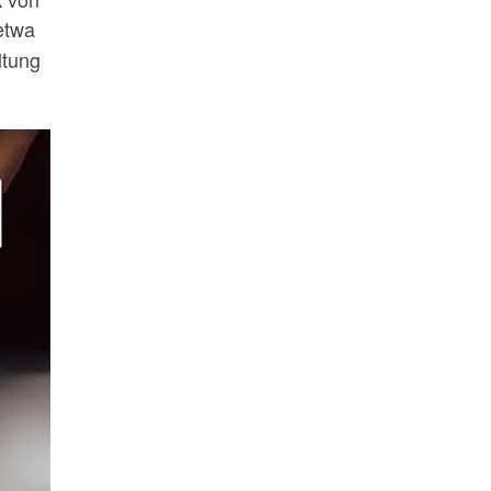
etwa
ltung