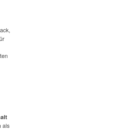
ack,
ür
ten
alt
 als