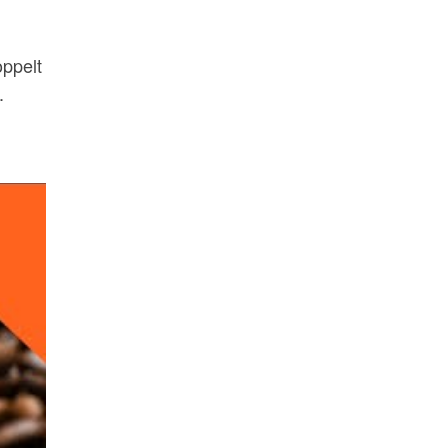
oppelt
.