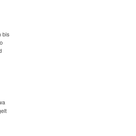
 bis
so
d
wa
elt