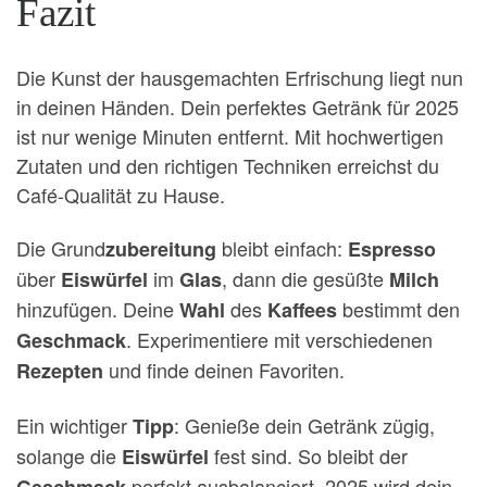
Fazit
Die Kunst der hausgemachten Erfrischung liegt nun
in deinen Händen. Dein perfektes Getränk für 2025
ist nur wenige Minuten entfernt. Mit hochwertigen
Zutaten und den richtigen Techniken erreichst du
Café-Qualität zu Hause.
Die Grund
bleibt einfach:
zubereitung
Espresso
über
im
, dann die gesüßte
Eiswürfel
Glas
Milch
hinzufügen. Deine
des
bestimmt den
Wahl
Kaffees
. Experimentiere mit verschiedenen
Geschmack
und finde deinen Favoriten.
Rezepten
Ein wichtiger
: Genieße dein Getränk zügig,
Tipp
solange die
fest sind. So bleibt der
Eiswürfel
perfekt ausbalanciert. 2025 wird dein
Geschmack