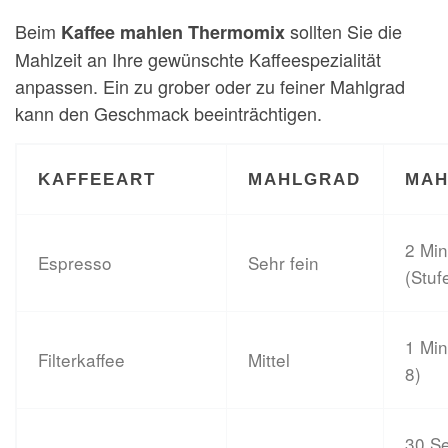
Beim
sollten Sie die
Kaffee mahlen Thermomix
Mahlzeit an Ihre gewünschte Kaffeespezialität
anpassen. Ein zu grober oder zu feiner Mahlgrad
kann den Geschmack beeinträchtigen.
KAFFEEART
MAHLGRAD
MAH
2 Mi
Espresso
Sehr fein
(Stuf
1 Min
Filterkaffee
Mittel
8)
30 S