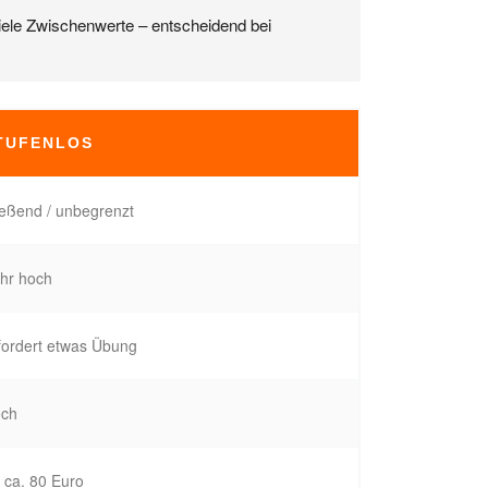
iele Zwischenwerte – entscheidend bei
TUFENLOS
ießend / unbegrenzt
hr hoch
fordert etwas Übung
ch
 ca. 80 Euro