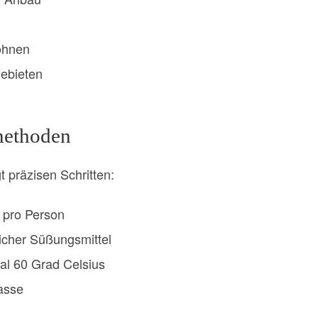
ohnen
gebieten
methoden
 präzisen Schritten:
pro Person
licher Süßungsmittel
mal 60 Grad Celsius
asse