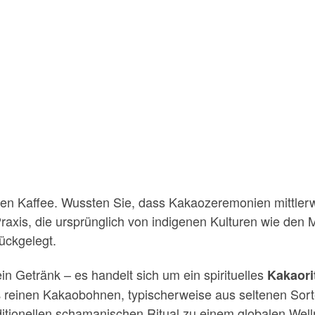
rgen Kaffee. Wussten Sie, dass Kakaozeremonien mittlerw
Praxis, die ursprünglich von indigenen Kulturen wie den 
ückgelegt.
ein Getränk – es handelt sich um ein spirituelles
Kakaori
einen Kakaobohnen, typischerweise aus seltenen Sorten 
ditionellen schamanischen Ritual zu einem globalen Well