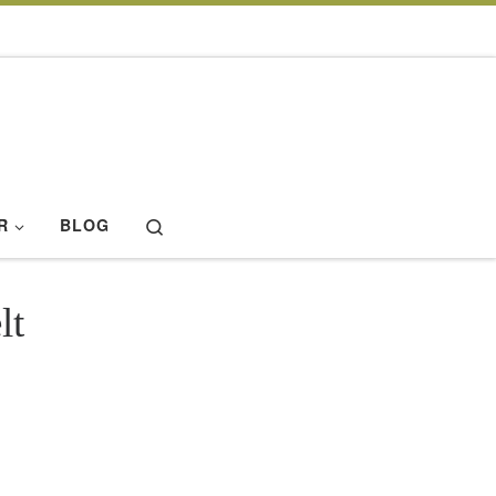
Search
R
BLOG
lt