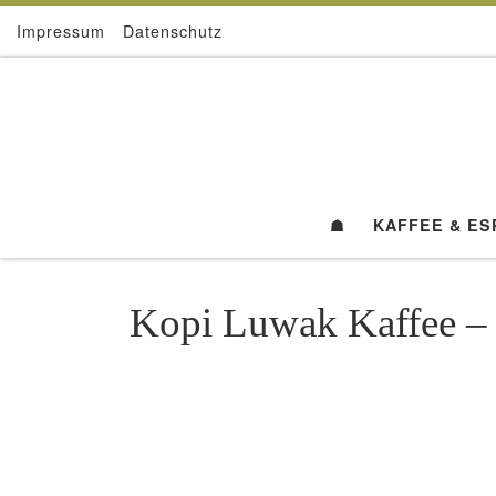
Impressum
Datenschutz
Zum Inhalt springen
☗
KAFFEE & E
Kopi Luwak Kaffee – D